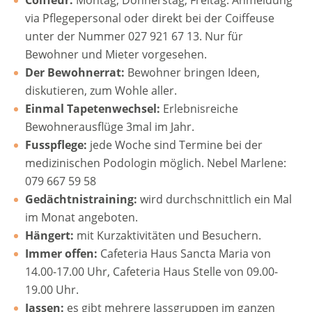
Coiffeur:
Montag, Donnerstag, Freitag. Anmeldung
via Pflegepersonal oder direkt bei der Coiffeuse
unter der Nummer 027 921 67 13. Nur für
Bewohner und Mieter vorgesehen.
Der Bewohnerrat:
Bewohner bringen Ideen,
diskutieren, zum Wohle aller.
Einmal Tapetenwechsel:
Erlebnisreiche
Bewohnerausflüge 3mal im Jahr.
Fusspflege:
jede Woche sind Termine bei der
medizinischen Podologin möglich. Nebel Marlene:
079 667 59 58
Gedächtnistraining:
wird durchschnittlich ein Mal
im Monat angeboten.
Hängert:
mit Kurzaktivitäten und Besuchern.
Immer offen:
Cafeteria Haus Sancta Maria von
14.00-17.00 Uhr, Cafeteria Haus Stelle von 09.00-
19.00 Uhr.
Jassen:
es gibt mehrere Jassgruppen im ganzen